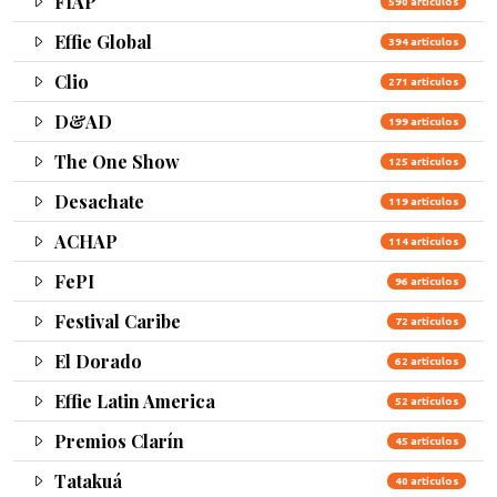
FIAP
590 artículos
Effie Global
394 artículos
Clio
271 artículos
D&AD
199 artículos
The One Show
125 artículos
Desachate
119 artículos
ACHAP
114 artículos
FePI
96 artículos
Festival Caribe
72 artículos
El Dorado
62 artículos
Effie Latin America
52 artículos
Premios Clarín
45 artículos
Tatakuá
40 artículos