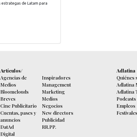
s estrategas de Latam para
Artículos/
Adlatina
Agencias de
Inspiradores
Quiénes 
Medios
Management
Adlatina
Bloomclouds
Marketing
Adlatina
Breves
Medios
Podcasts
Cine Publicitario
Negocios
Empleos
Cuentas, pases y
New directors
Festivale
anuncios
Publicidad
DatAd
RR.PP.
Digital