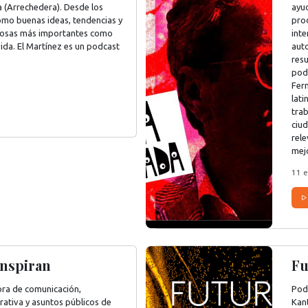
 (Arrechedera). Desde los
ayu
omo buenas ideas, tendencias y
prod
 cosas más importantes como
inte
ida. El Martínez es un podcast
aut
res
pod
Fer
lati
tra
ciu
rel
mejo
11 e
inspiran
Fu
tora de comunicación,
Pod
ativa y asuntos públicos de
Kant