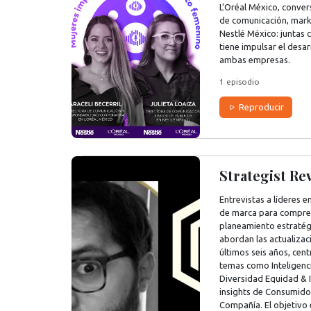
L’Oréal México, convers
de comunicación, mark
Nestlé México: juntas
tiene impulsar el desar
ambas empresas.
1 episodio
Reproducir
Strategist Rev
Entrevistas a líderes 
de marca para compren
planeamiento estratégi
abordan las actualizac
últimos seis años, cen
temas como Inteligencia
Diversidad Equidad & I
insights de Consumidor
Compañía. El objetivo 