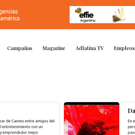
Campañas
Magazine
Adlatina TV
Empleos
Da
bar de Cannes entre amigos del
En 
el entretenimiento con un
pers
a y emprendedor mejor
paso