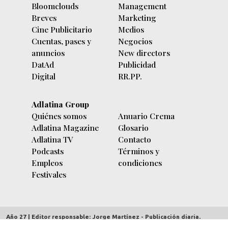
Bloomclouds
Management
Breves
Marketing
Cine Publicitario
Medios
Cuentas, pases y
Negocios
anuncios
New directors
DatAd
Publicidad
Digital
RR.PP.
Adlatina Group
Quiénes somos
Anuario Crema
Adlatina Magazine
Glosario
Adlatina TV
Contacto
Podcasts
Términos y
Empleos
condiciones
Festivales
Año 27 | Editor responsable: Jorge Martínez - Publicación diaria.
adlatina.com |
Av. Córdoba 5635/7 piso 9º (C1414BBC) Buenos Aires,