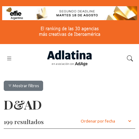
en asociación con
Mostrar filtros
D&AD
199 resultados