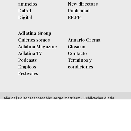
anuncios
New directors
DatAd
Publicidad
Digital
RR.PP.
Adlatina Group
Quiénes somos
Anuario Crema
Adlatina Magazine
Glosario
Adlatina TV
Contacto
Podcasts
Términos y
Empleos
condiciones
Festivales
Año 27 | Editor responsable: Jorge Martínez - Publicación diaria.
adlatina.com |
Av. Córdoba 5635/7 piso 9º (C1414BBC) Buenos Aires,
Argentina
| Copyright 2000/2026 | CUIT 30-70712303-2 | Hecho el depósito
Ley 11723 - Derechos reservados.
Redacción:
contenidos@adlatina.com
Información general:
info@adlatina.com