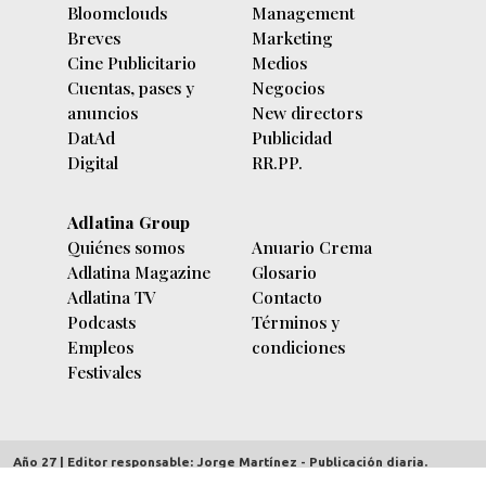
Bloomclouds
Management
Breves
Marketing
Cine Publicitario
Medios
Cuentas, pases y
Negocios
anuncios
New directors
DatAd
Publicidad
Digital
RR.PP.
Adlatina Group
Quiénes somos
Anuario Crema
Adlatina Magazine
Glosario
Adlatina TV
Contacto
Podcasts
Términos y
Empleos
condiciones
Festivales
Año 27 | Editor responsable: Jorge Martínez - Publicación diaria.
adlatina.com |
Av. Córdoba 5635/7 piso 9º (C1414BBC) Buenos Aires,